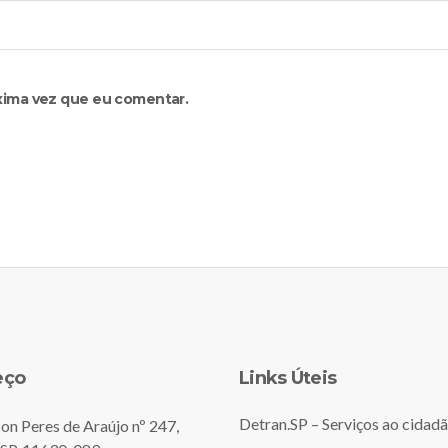
xima vez que eu comentar.
eço
Links Úteis
Detran.SP – Serviços ao cidad
on Peres de Araújo nº 247,