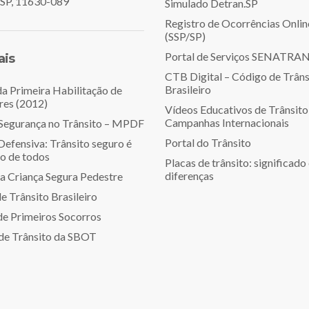
, SP, 11630-089
Simulado Detran.SP
Registro de Ocorrências Onlin
(SSP/SP)
Portal de Serviços SENATRA
ais
CTB Digital – Código de Trâns
Brasileiro
a Primeira Habilitação de
res (2012)
Vídeos Educativos de Trânsito
Campanhas Internacionais
 Segurança no Trânsito – MPDF
Portal do Trânsito
Defensiva: Trânsito seguro é
to de todos
Placas de trânsito: significado
diferenças
 Criança Segura Pedestre
e Trânsito Brasileiro
e Primeiros Socorros
 de Trânsito da SBOT