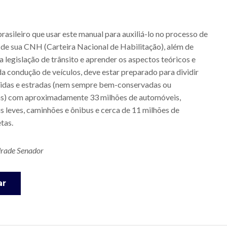
da
Primeira
Habilitação
de
rasileiro que usar este manual para auxiliá-lo no processo de
Condutores
de sua CNH (Carteira Nacional de Habilitação), além de
(2012)
a legislação de trânsito e aprender os aspectos teóricos e
da condução de veículos, deve estar preparado para dividir
nidas e estradas (nem sempre bem-conservadas ou
as) com aproximadamente 33 milhões de automóveis,
s leves, caminhões e ônibus e cerca de 11 milhões de
tas.
drade Senador
ar