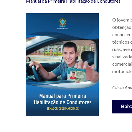
Manual da Primeira Habilitação de Condutores
O jovem b
obtenção 
conhecer 
técnicos 
ruas, ave
sinalizad
comerciai
motocicle
Clésio An
Baix