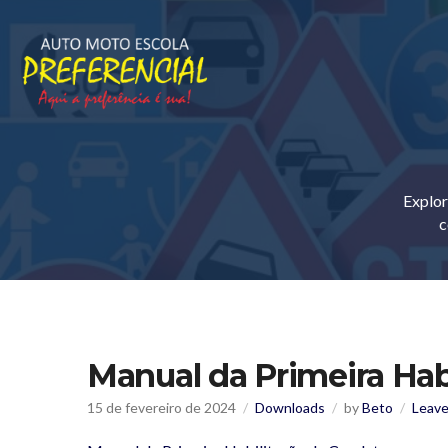
Explor
c
Manual da Primeira Hab
15 de fevereiro de 2024
Downloads
by
Beto
Leav