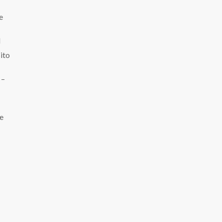
e
N
ito
 –
 e