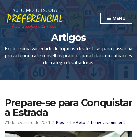
MENU
Artigos
Explore uma variedade de tópicos, desde dicas para passar na
prova teórica até conselhos práticos para lidar com situações
de tráfego desafiadoras.
Prepare-se para Conquistar
a Estrada
on
21 de fevereiro de 2024
Blog
by
Beto
Leave a Comment
Prepa
se